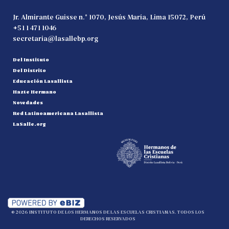
Jr. Almirante Guisse n.° 1070, Jesús María, Lima 15072, Perú
+51 1 471 1046
secretaria@lasallebp.org
Del Instituto
Del Distrito
Educación Lasallista
Hazte Hermano
Novedades
Red Latinoamericana Lasallista
LaSalle.org
© 2026 INSTITUTO DE LOS HERMANOS DE LAS ESCUELAS CRISTIANAS. TODOS LOS
DERECHOS RESERVADOS