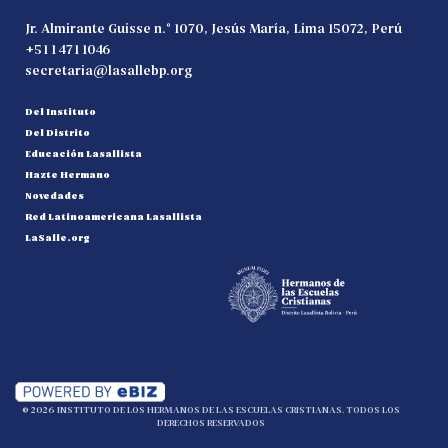
Jr. Almirante Guisse n.° 1070, Jesús María, Lima 15072, Perú
+51 1 471 1046
secretaria@lasallebp.org
Del Instituto
Del Distrito
Educación Lasallista
Hazte Hermano
Novedades
Red Latinoamericana Lasallista
LaSalle.org
© 2026 INSTITUTO DE LOS HERMANOS DE LAS ESCUELAS CRISTIANAS. TODOS LOS
DERECHOS RESERVADOS