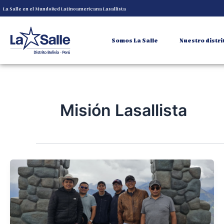
Skip
La Salle en el Mundo
Red Latinoamericana Lasallista
to
content
Somos La Salle
Nuestro distri
Misión Lasallista